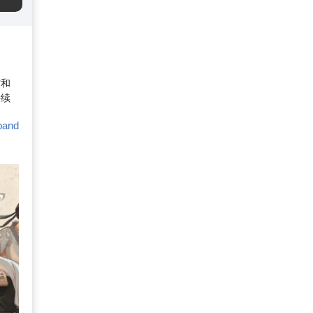
材和
持续
pand