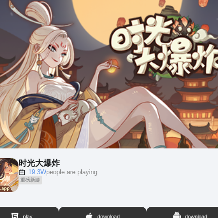
时光大爆炸
19.3W
people are playing
重磅新游
play
download
download