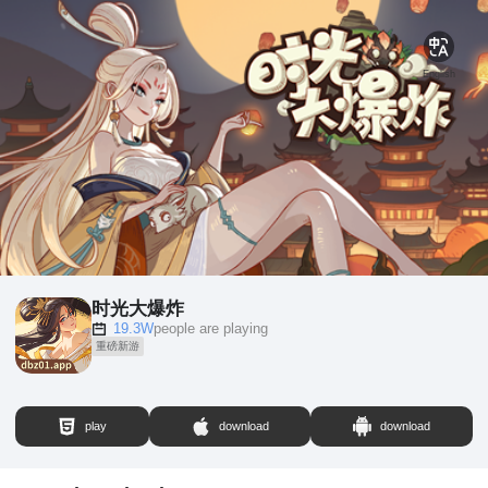
English
时光大爆炸
19.3W
people are playing
重磅新游
play
download
download